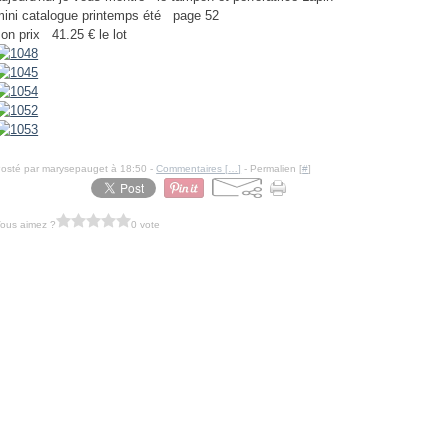
mini catalogue printemps été page 52
son prix 41.25 € le lot
osté par marysepauget à 18:50 -
Commentaires [
…
]
- Permalien [
#
]
ous aimez ?
0 vote