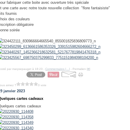
our fabriquer cette boite avec ouverture très spéciale
t une carte avec notre toute nouvelle collection "flore fantaisiste"
its fournis
choix des couleurs
nscription obligatoire
bonne soirée
osté par marysepauget à 18:23 -
Commentaires [
…
]
- Permalien [
#
]
ous aimez ?
0 vote
19 janvier 2023
Quelques cartes cadeaux
Quelques cartes cadeaux