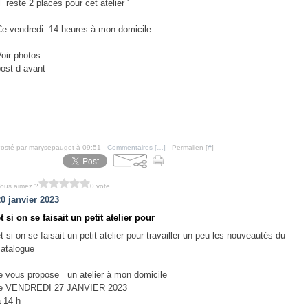
l reste 2 places pour cet atelier ´
Ce vendredi 14 heures à mon domicile
Voir photos
post d avant
osté par marysepauget à 09:51 -
Commentaires [
…
]
- Permalien [
#
]
ous aimez ?
0 vote
20 janvier 2023
t si on se faisait un petit atelier pour
t si on se faisait un petit atelier pour travailler un peu les nouveautés du
catalogue
je vous propose un atelier à mon domicile
le VENDREDI 27 JANVIER 2023
a 14 h