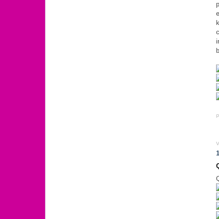
p
e
k
i
P
V