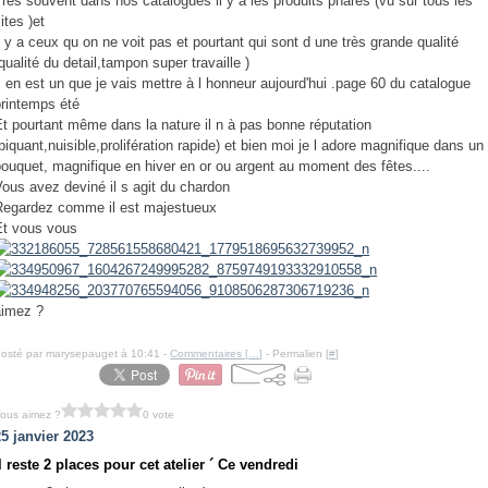
rès souvent dans nos catalogues il y a les produits phares (vu sur tous les
ites )et
l y a ceux qu on ne voit pas et pourtant qui sont d une très grande qualité
qualité du detail,tampon super travaille )
 en est un que je vais mettre à l honneur aujourd'hui .page 60 du catalogue
printemps été
Et pourtant même dans la nature il n à pas bonne réputation
piquant,nuisible,prolifération rapide) et bien moi je l adore magnifique dans un
bouquet, magnifique en hiver en or ou argent au moment des fêtes....
Vous avez deviné il s agit du chardon
Regardez comme il est majestueux
Et vous vous
aimez ?
osté par marysepauget à 10:41 -
Commentaires [
…
]
- Permalien [
#
]
ous aimez ?
0 vote
25 janvier 2023
l reste 2 places pour cet atelier ´ Ce vendredi